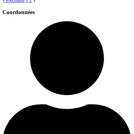
« Précédent
1
2
3
Coordonnées