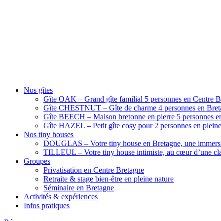
Nos gîtes
Gîte OAK – Grand gîte familial 5 personnes en Centre B
Gîte CHESTNUT – Gîte de charme 4 personnes en Breta
Gîte BEECH – Maison bretonne en pierre 5 personnes en
Gîte HAZEL – Petit gîte cosy pour 2 personnes en pleine
Nos tiny houses
DOUGLAS – Votre tiny house en Bretagne, une immersi
TILLEUL – Votre tiny house intimiste, au cœur d’une cla
Groupes
Privatisation en Centre Bretagne
Retraite & stage bien-être en pleine nature
Séminaire en Bretagne
Activités & expériences
Infos pratiques