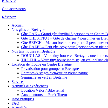
Réservez
Contactez-nous
Réservez
Accueil
Nos gîtes en Bretagne
Gîte OAK – Grand gîte familial 5 personnes en Centre B
Gîte CHESTNUT – Gîte de charme 4 personnes en Breta
Gîte BEECH – Maison bretonne en pierre 5 personnes en
Gîte HAZEL – Petit gîte cosy pour 2 personnes en pleine
Nos tiny houses en Bretagne
DOUGLAS – Votre tiny house en Bretagne, une immersi
TILLEUL – Votre tiny house intimiste, au cœur d’une cla
Location de groupe en Centre Bretagne
Privatisation pour groupe en Bretagne
Retraites & stages bien-être en pleine nature
Séminaire au vert en Bretagne
Services
Activités & expériences
Location Vélos / Bike rental
Aux alentours de Forêt Totem
Infos pratiques
FAQ
Actualités