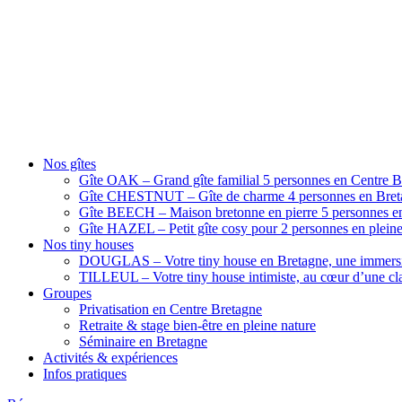
Nos gîtes
Gîte OAK – Grand gîte familial 5 personnes en Centre B
Gîte CHESTNUT – Gîte de charme 4 personnes en Breta
Gîte BEECH – Maison bretonne en pierre 5 personnes en
Gîte HAZEL – Petit gîte cosy pour 2 personnes en pleine
Nos tiny houses
DOUGLAS – Votre tiny house en Bretagne, une immersi
TILLEUL – Votre tiny house intimiste, au cœur d’une cla
Groupes
Privatisation en Centre Bretagne
Retraite & stage bien-être en pleine nature
Séminaire en Bretagne
Activités & expériences
Infos pratiques