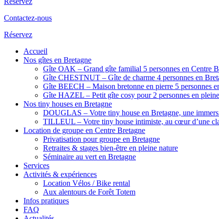
Réservez
Contactez-nous
Réservez
Accueil
Nos gîtes en Bretagne
Gîte OAK – Grand gîte familial 5 personnes en Centre B
Gîte CHESTNUT – Gîte de charme 4 personnes en Breta
Gîte BEECH – Maison bretonne en pierre 5 personnes en
Gîte HAZEL – Petit gîte cosy pour 2 personnes en pleine
Nos tiny houses en Bretagne
DOUGLAS – Votre tiny house en Bretagne, une immersi
TILLEUL – Votre tiny house intimiste, au cœur d’une cla
Location de groupe en Centre Bretagne
Privatisation pour groupe en Bretagne
Retraites & stages bien-être en pleine nature
Séminaire au vert en Bretagne
Services
Activités & expériences
Location Vélos / Bike rental
Aux alentours de Forêt Totem
Infos pratiques
FAQ
Actualités