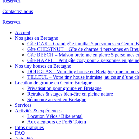
Réservez
Contactez-nous
Réservez
Accueil
Nos gîtes en Bretagne
Gîte OAK – Grand gîte familial 5 personnes en Centre B
Gîte CHESTNUT – Gîte de charme 4 personnes en Breta
Gîte BEECH – Maison bretonne en pierre 5 personnes en
Gîte HAZEL – Petit gîte cosy pour 2 personnes en pleine
Nos tiny houses en Bretagne
DOUGLAS – Votre tiny house en Bretagne, une immersi
TILLEUL – Votre tiny house intimiste, au cœur d’une cla
Location de groupe en Centre Bretagne
Privatisation pour groupe en Bretagne
Retraites & stages bien-être en pleine nature
Séminaire au vert en Bretagne
Services
Activités & expériences
Location Vélos / Bike rental
Aux alentours de Forêt Totem
Infos pratiques
FAQ
Actualités