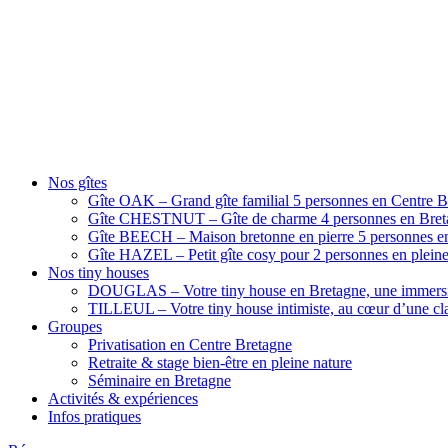
Nos gîtes
Gîte OAK – Grand gîte familial 5 personnes en Centre B
Gîte CHESTNUT – Gîte de charme 4 personnes en Breta
Gîte BEECH – Maison bretonne en pierre 5 personnes en
Gîte HAZEL – Petit gîte cosy pour 2 personnes en pleine
Nos tiny houses
DOUGLAS – Votre tiny house en Bretagne, une immersi
TILLEUL – Votre tiny house intimiste, au cœur d’une cla
Groupes
Privatisation en Centre Bretagne
Retraite & stage bien-être en pleine nature
Séminaire en Bretagne
Activités & expériences
Infos pratiques